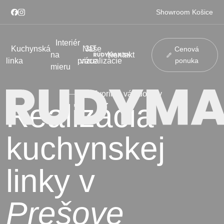
Showroom Košice
Interiér
Kuchynská
Naše
3D
Cenová
na
Kontakt
linka
práce
vizualizácie
ponuka
mieru
Tvoríme váš domov
Realizácia
kuchynskej
linky v
Showroom Košice
Prešove
Kuchynská linka
Interiér na mieru