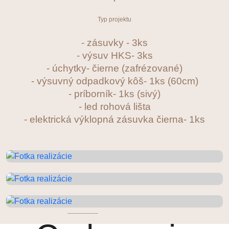
Typ projektu
- zásuvky - 3ks
- výsuv HKS- 3ks
- úchytky- čierne (zafrézované)
- výsuvný odpadkový kôš- 1ks (60cm)
- príborník- 1ks (sivý)
- led rohová lišta
- elektrická výklopná zásuvka čierna- 1ks
Google Recenzie